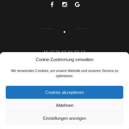
M: 0176 60 84 93 13
Mühlstraße 36, 65843 Sulzbach
Cookie-Zustimmung verwalten
info@zur-pferdetraenke.de
Impressum
Wir verwenden Cookies, um unsere Website und unseren Service zu
optimieren.
Cookies akzeptieren
Ablehnen
© Copyright
Zur Pferdetränke
2021 .
All rights reserved.
Einstellungen anzeigen
Hoch an den Anfang